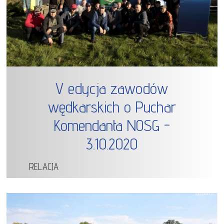
V edycja zawodów
wędkarskich o Puchar
Komendanta NOSG -
3.10.2020
RELACJA