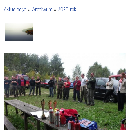
Aktualności
»
Archiwum
»
2020 rok