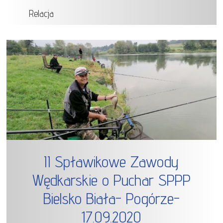
Relacja
II Spławikowe Zawody
Wędkarskie o Puchar SPPP
Bielsko Biała- Pogórze-
17.09.2020