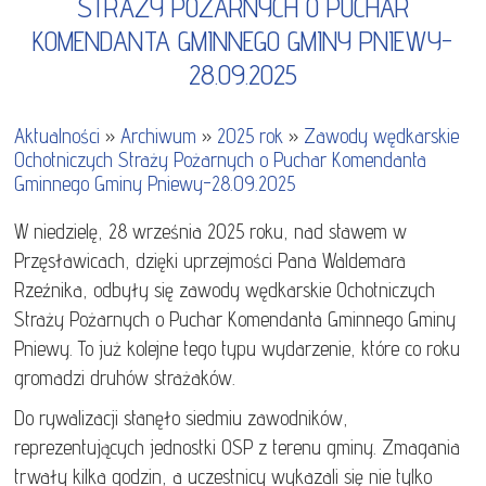
STRAŻY POŻARNYCH O PUCHAR
KOMENDANTA GMINNEGO GMINY PNIEWY-
28.09.2025
Aktualności
»
Archiwum
»
2025 rok
»
Zawody wędkarskie
Ochotniczych Straży Pożarnych o Puchar Komendanta
Gminnego Gminy Pniewy-28.09.2025
W niedzielę, 28 września 2025 roku, nad stawem w
Przęsławicach, dzięki uprzejmości Pana Waldemara
Rzeźnika, odbyły się zawody wędkarskie Ochotniczych
Straży Pożarnych o Puchar Komendanta Gminnego Gminy
Pniewy. To już kolejne tego typu wydarzenie, które co roku
gromadzi druhów strażaków.
Do rywalizacji stanęło siedmiu zawodników,
reprezentujących jednostki OSP z terenu gminy. Zmagania
trwały kilka godzin, a uczestnicy wykazali się nie tylko