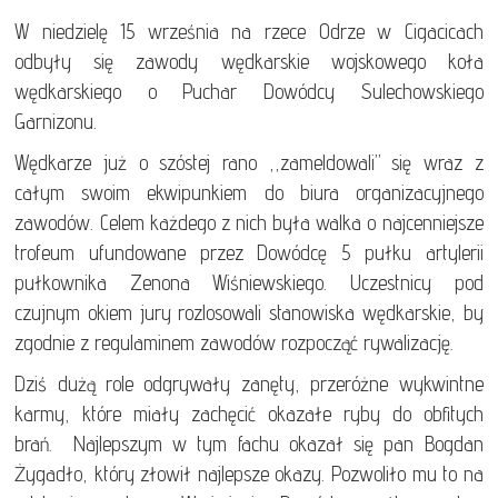
W niedzielę 15 września na rzece Odrze w Cigacicach
odbyły się zawody wędkarskie wojskowego koła
wędkarskiego o Puchar Dowódcy Sulechowskiego
Garnizonu.
Wędkarze już o szóstej rano ,,zameldowali’’ się wraz z
całym swoim ekwipunkiem do biura organizacyjnego
zawodów. Celem każdego z nich była walka o najcenniejsze
trofeum ufundowane przez Dowódcę 5 pułku artylerii
pułkownika Zenona Wiśniewskiego. Uczestnicy pod
czujnym okiem jury rozlosowali stanowiska wędkarskie, by
zgodnie z regulaminem zawodów rozpocząć rywalizację.
Dziś dużą role odgrywały zanęty, przeróżne wykwintne
karmy, które miały zachęcić okazałe ryby do obfitych
brań. Najlepszym w tym fachu okazał się pan Bogdan
Żygadło, który złowił najlepsze okazy. Pozwoliło mu to na