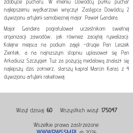
zdobycie pucharu. W imieniu Dowódcy pułku puchar
najlepszemu wędkarzowi wręczył Zastępca Dowódcy 2
dywizjonu artylerii samobieżnej major Paweł Gandera.
Major Gandera pogratulował uczestnikom świetnej
organizacji zawodów, jak również zaciętej rywalizacji.
Kolejne miejsca na podium zajęli –drugie Pan Leszek
Zientek, a na najniższym stopniu uplasował się Pan
Arkadiusz Szczygieł. Tuż za pozycją medalową znalazł się
najlepszy dziś żołnierz, starszy kapral Marcin Karaś z 4
dywizjonu artylerii rakietowej.
Wizyt dzisiaj:
60
Wszystkich wizyt:
175047
Wszelkie prawa zastrzeżone:
WWW.PWSSM.PL
© 2026