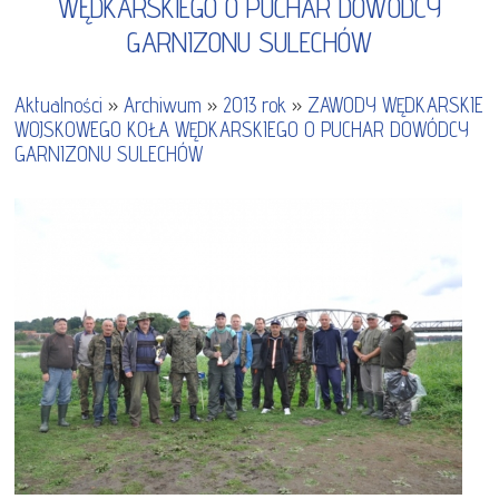
WĘDKARSKIEGO O PUCHAR DOWÓDCY
GARNIZONU SULECHÓW
Aktualności
»
Archiwum
»
2013 rok
»
ZAWODY WĘDKARSKIE
WOJSKOWEGO KOŁA WĘDKARSKIEGO O PUCHAR DOWÓDCY
GARNIZONU SULECHÓW