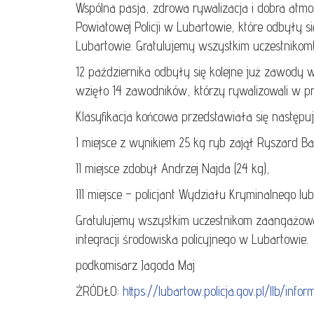
Wspólna pasja, zdrowa rywalizacja i dobra atm
Powiatowej Policji w Lubartowie, które odbyły
Lubartowie. Gratulujemy wszystkim uczestnikom
12 października odbyły się kolejne już zawod
wzięło 14 zawodników, którzy rywalizowali w prz
Klasyfikacja końcowa przedstawiała się następuj
I miejsce z wynikiem 25 kg ryb zajął Ryszard Ba
II miejsce zdobył Andrzej Najda (24 kg),
III miejsce – policjant Wydziału Kryminalnego luba
Gratulujemy wszystkim uczestnikom zaangażowan
integracji środowiska policyjnego w Lubartowie.
podkomisarz Jagoda Maj
ŹRÓDŁO:
https://lubartow.policja.gov.pl/llb/in