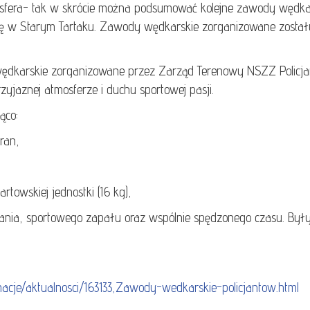
osfera- tak w skrócie można podsumować kolejne zawody wędka
 się w Starym Tartaku. Zawody wędkarskie zorganizowane zost
!
y wędkarskie zorganizowane przez Zarząd Terenowy NSZZ Polic
yjaznej atmosferze i duchu sportowej pasji.
ąco:
ran,
rtowskiej jednostki (16 kg),
ia, sportowego zapału oraz wspólnie spędzonego czasu. Były 
formacje/aktualnosci/163133,Zawody-wedkarskie-policjantow.html